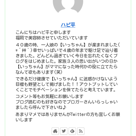
ハピ平
こんにちはハピ平と申します
福岡で美容師させていただいています
４０歳の時、一人娘の【いっちゃん】が産まれました(
*´艸｀)幸せいっぱいで４歳の年まで駆け足で辿り着
きました。どんどん過ぎていく今日を忘れたくなくブ
ログをはじめました。家族３人の思い出がいつの日か
【いっちゃん】がママになった時何かの役に立てたら
なんて欲もあります(笑)
できるだけ健康で【いっちゃん】に迷惑かけないよう
目標も野望として掲げました！！アウトプットしてい
くことでモチベーションを保てたらと考えています。
コメント等もお気軽にお願いします
ブログ読むのも好きなのでブロガーさんいらっしゃい
ましたら呼んで下さいね♪
あまりマメではありませんがTwitterの方も宜しくお願
いします