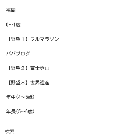
福岡
0～1歳
【野望１】フルマラソン
パパブログ
【野望２】富士登山
【野望３】世界遺産
年中(4～5歳)
年長(5～6歳)
検索