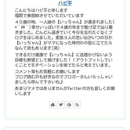
ハピ平
こんにちはハピ平と申します
福岡で美容師させていただいています
４０歳の時、一人娘の【いっちゃん】が産まれました(
*´艸｀)幸せいっぱいで４歳の年まで駆け足で辿り着
きました。どんどん過ぎていく今日を忘れたくなくブ
ログをはじめました。家族３人の思い出がいつの日か
【いっちゃん】がママになった時何かの役に立てたら
なんて欲もあります(笑)
できるだけ健康で【いっちゃん】に迷惑かけないよう
目標も野望として掲げました！！アウトプットしてい
くことでモチベーションを保てたらと考えています。
コメント等もお気軽にお願いします
ブログ読むのも好きなのでブロガーさんいらっしゃい
ましたら呼んで下さいね♪
あまりマメではありませんがTwitterの方も宜しくお願
いします