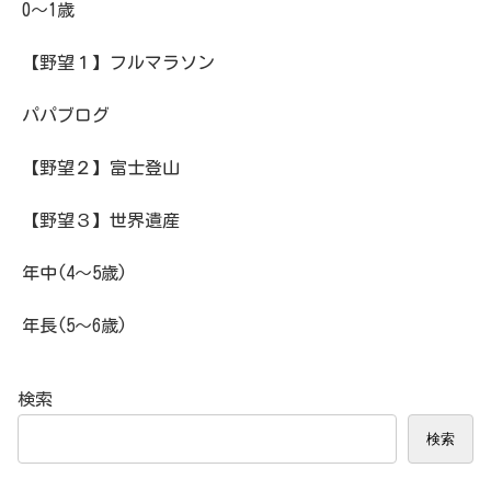
0～1歳
【野望１】フルマラソン
パパブログ
【野望２】富士登山
【野望３】世界遺産
年中(4～5歳)
年長(5～6歳)
検索
検索