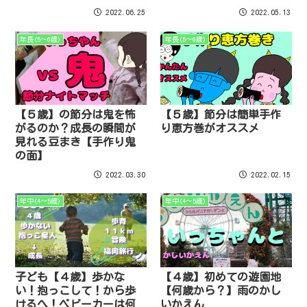
2022.06.25
2022.05.13
年長(5～6歳)
年長(5～6歳)
【５歳】の節分は鬼を怖
【５歳】節分は簡単手作
がるのか？成長の瞬間が
り恵方巻がオススメ
見れる豆まき【手作り鬼
の面】
2022.03.30
2022.02.15
年中(4～5歳)
年中(4～5歳)
子ども【４歳】歩かな
【４歳】初めての遊園地
い！抱っこして！から歩
【何歳から？】雨のかし
けるへ！ベビーカーは何
いかえん