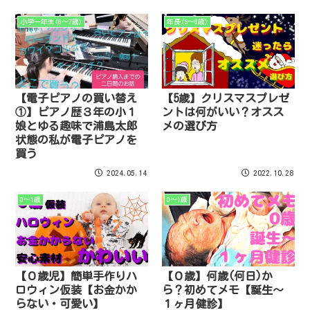
小学一年生(6～7歳)
年長(5～6歳)
【電子ピアノの買い替え
【5歳】クリスマスプレゼ
①】ピアノ歴３年の小１
ントは何がいい？オスス
娘とゆる趣味で浦島太郎
メの選び方
状態の私が電子ピアノを
買う
2024.05.14
2022.10.28
0～1歳
0～1歳
【０歳児】簡単手作りハ
【０歳】何歳(何日)か
ロウィン仮装【お金かか
ら？初めてメモ【誕生～
らない・可愛い】
１ヶ月健診】