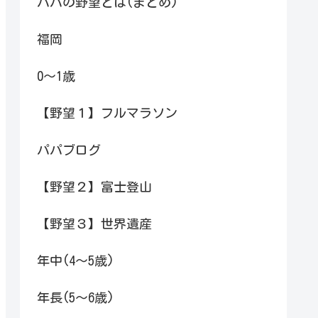
パパの野望とは(まとめ)
福岡
0～1歳
【野望１】フルマラソン
パパブログ
【野望２】富士登山
【野望３】世界遺産
年中(4～5歳)
年長(5～6歳)