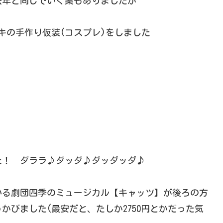
去年と同じでいく案もありましたが
キの手作り仮装(コスプレ)をしました
た！ ダララ♪ダッダ♪ダッダッダ♪
いる劇団四季のミュージカル【キャッツ】が後ろの方
かびました(最安だと、たしか2750円とかだった気