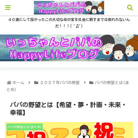
４０歳にして授かったこの大切な命の宝を社会に孵すまでは倒れれないん
だ！！！( ﾟДﾟ)
ホーム
２０３７年パパの野望
パパの野望とは(ま
とめ)
パパの野望とは【希望・夢・計画・未来・
幸福】
パパの野望とは(まとめ)