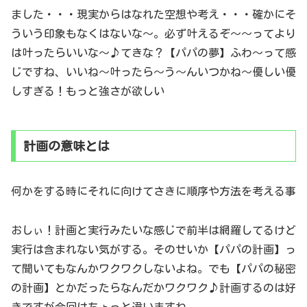
ました・・・現実からはなれた空想や考え・・・確かにそ
ういう印象もなくはないな～。必ず叶えるぞ～～ってより
は叶ったらいいな～♪てきな？【パパの夢】ふわ～って感
じですね、いいね～叶ったら～う～んいつかね～優しい優
しすぎる！もっと強さが欲しい
計画の意味とは
何かをする時にそれに向けてさきに順序や方法を考える事
おしぃ！計画と実行みたいな感じで前半は網羅してるけど
実行は含まれない気がする。そのせいか【パパの計画】っ
て聞いてもなんかワクワクしないよね。でも【パパの秘密
の計画】とかだったらなんだかワクワク♪計画するのは好
きですが今回はちょっと違いますね